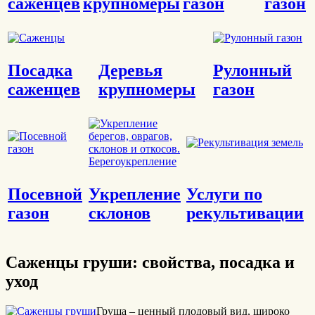
саженцев
крупномеры
газон
газон
Посадка
Деревья
Рулонный
саженцев
крупномеры
газон
Посевной
Укрепление
Услуги по
газон
склонов
рекультивации
Саженцы груши: свойства, посадка и
уход
Груша – ценный плодовый вид, широко