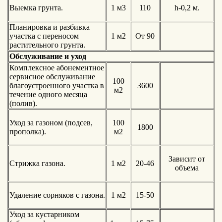
Выемка грунта.
1 м3
110
h-0,2 м.
Планировка и разбивка
участка с переносом
1 м2
От 90
растительного грунта.
Обслуживание и уход
Комплексное абонементное
сервисное обслуживание
100
благоустроенного участка в
3600
м2
течение одного месяца
(полив).
Уход за газоном (подсев,
100
1800
прополка).
м2
Зависит от
Стрижка газона.
1 м2
20-46
объема
Удаление сорняков с газона.
1 м2
15-50
Уход за кустарником