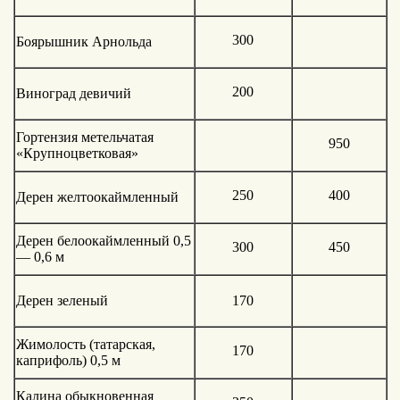
300
Боярышник Арнольда
200
Виноград девичий
Гортензия метельчатая
950
«Крупноцветковая»
250
400
Дерен желтоокаймленный
Дерен белоокаймленный 0,5
300
450
— 0,6 м
Дерен зеленый
170
Жимолость (татарская,
170
каприфоль) 0,5 м
Калина обыкновенная