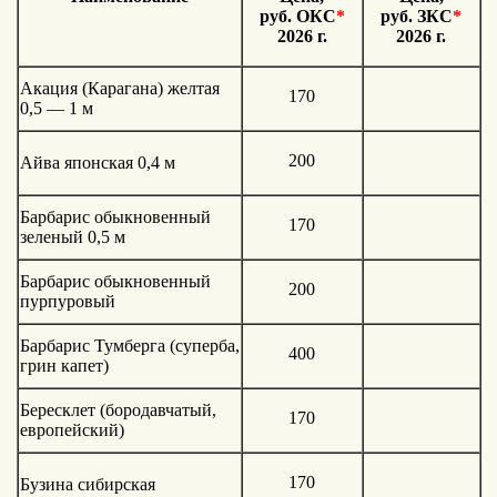
руб. ОКС
*
руб. ЗКС
*
2026 г.
2026 г.
Акация (Карагана) желтая
170
0,5 — 1 м
200
Айва японская 0,4 м
Барбарис обыкновенный
170
зеленый 0,5 м
Барбарис обыкновенный
200
пурпуровый
Барбарис Тумберга (суперба,
400
грин капет)
Бересклет (бородавчатый,
170
европейский)
170
Бузина сибирская