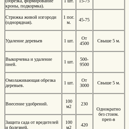
(обрезка, формирование
1 шт.
15-75
кроны, подкормка).
Стрижка живой изгороди
1 пог.
45-75
(однорядная).
м.
От
Удаление деревьев
1 шт.
Свыше 5 м.
4500
Выкорчевка и удаление
500-
1 шт.
пней.
9500
Омолаживающая обрезка
От
1 шт.
Свыше 5 м.
деревьев.
3000
100
Внесение удобрений.
230
м2
Однократно
без стоим.
преп-в
Защита сада от вредителей
100
420
и болезней.
м2