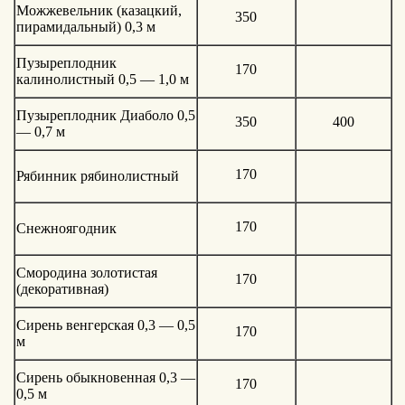
Можжевельник (казацкий,
350
пирамидальный) 0,3 м
Пузыреплодник
170
калинолистный 0,5 — 1,0 м
Пузыреплодник Диаболо 0,5
350
400
— 0,7 м
170
Рябинник рябинолистный
170
Снежноягодник
Смородина золотистая
170
(декоративная)
Сирень венгерская 0,3 — 0,5
170
м
Сирень обыкновенная 0,3 —
170
0,5 м