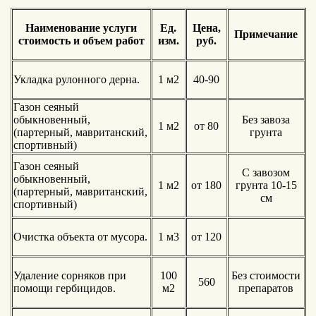
Наименование услуги
Ед.
Цена,
Примечание
стоимость и объем работ
изм.
руб.
Укладка рулонного дерна.
1 м2
40-90
Газон сеяный
обыкновенный,
Без завоза
1 м2
от 80
(партерный, мавританский,
грунта
спортивный)
Газон сеяный
C завозом
обыкновенный,
1 м2
от 180
грунта 10-15
(партерный, мавританский,
см
спортивный)
Очистка объекта от мусора.
1 м3
от 120
Удаление сорняков при
100
Без стоимости
560
помощи гербицидов.
м2
препаратов